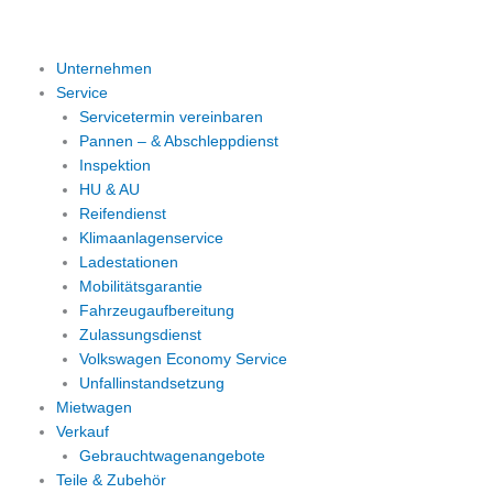
Zum
Inhalt
springen
Unternehmen
Service
Servicetermin vereinbaren
Pannen – & Abschleppdienst
Inspektion
HU & AU
Reifendienst
Klimaanlagenservice
Ladestationen
Mobilitätsgarantie
Fahrzeugaufbereitung
Zulassungsdienst
Volkswagen Economy Service
Unfallinstandsetzung
Mietwagen
Verkauf
Gebrauchtwagenangebote
Teile & Zubehör